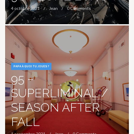
4 octobre 2021
Jean
0 Comments
PAPA À QUOI TU JOUES ?
95 –
SUPERLIMINAL /
SEASON AFTER
FALL
1 septembre 2021
Jean
0 Comments