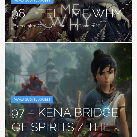
PAPA À QUOI TU JOUES ?
98 – TELL ME WHY
29 décembre 2021
Jean
0 Comments
PAPA À QUOI TU JOUES ?
97 – KENA BRIDGE
OF SPIRITS / THE