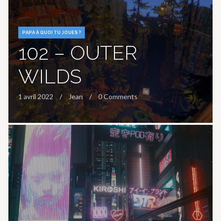
PAPA À QUOI TU JOUES ?
102 – OUTER
WILDS
1 avril 2022
Jean
0 Comments