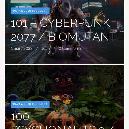
PAPA À QUOI TU JOUES ?
101 – CYBERPUNK
2077 / BIOMUTANT
1 mars 2022
Jean
0 Comments
PAPA À QUOI TU JOUES ?
100 –