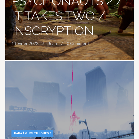
PSYCHONAUTS 2 /
IT TAKES TWO /
INSCRYPTION
1 février 2022
Jean
0 Comments
PAPA À QUOI TU JOUES ?