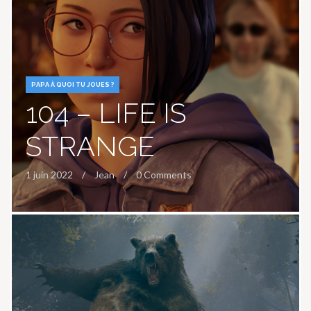
PAPA À QUOI TU JOUES ?
104 – LIFE IS
STRANGE
1 juin 2022
Jean
0 Comments