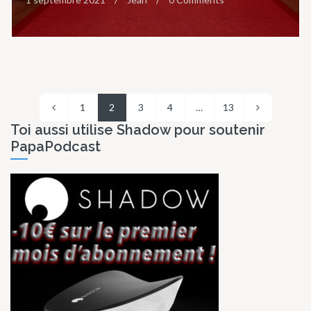
1
2
3
4
…
13
Toi aussi utilise Shadow pour soutenir
PapaPodcast