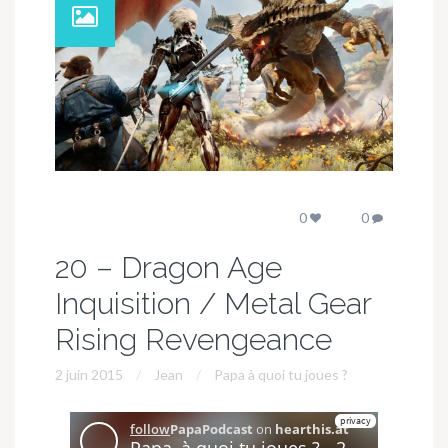
0
0
20 – Dragon Age
Inquisition / Metal Gear
Rising Revengeance
2 juin 2015
Jean
Papa à quoi tu joues ?