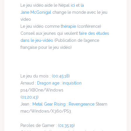
Le jeu vidéo aide le Népal
ici
et
là
Jane McGonigal
change le monde avec le jeu
video
Le jeu vidéo comme
thérapie
(conférence)
Conseil aux jeunes qui veulent
faire des études
dans le jeu-vidéo
(Publication de l’agence
française pour le jeu vidéo)
Le jeu du mois :
(
00:45:18
)
Arnaud :
Dragon age : inquisition
ps4/XBOne/Windows
(
01:20:43
)
Jean :
Metal Gear Rising : Revengeance
Steam
mac/Windows/X360/PS3
Paroles de Gamer :
(
01:35:19
)