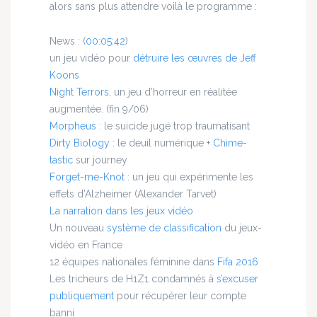
alors sans plus attendre voilà le programme :
News :
(
00:05:42
)
un jeu vidéo pour
détruire les œuvres de Jeff
Koons
Night Terrors
, un jeu d’horreur en réalitée
augmentée. (fin 9/06)
Morpheus
: le suicide jugé trop traumatisant
Dirty Biology
: le deuil numérique +
Chime-
tastic
sur journey
Forget-me-Knot
: un jeu qui expérimente les
effets d’Alzheimer (Alexander Tarvet)
La narration dans les jeux vidéo
Un nouveau
système de classification
du jeux-
vidéo en France
12 équipes nationales féminine dans
Fifa 2016
Les tricheurs de H1Z1 condamnés à
s’excuser
publiquement
pour récupérer leur compte
banni