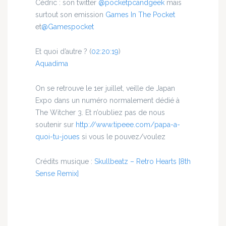
Cédric : son twitter
@pocketpcandgeek
mais
surtout son emission
Games In The Pocket
et
@Gamespocket
Et quoi d’autre ?
(
02:20:19
)
Aquadima
On se retrouve le 1er juillet, veille de Japan
Expo dans un numéro normalement dédié à
The Witcher 3. Et n’oubliez pas de nous
soutenir sur
http://www.tipeee.com/papa-a-
quoi-tu-joues
si vous le pouvez/voulez
Crédits musique :
Skullbeatz – Retro Hearts [8th
Sense Remix]