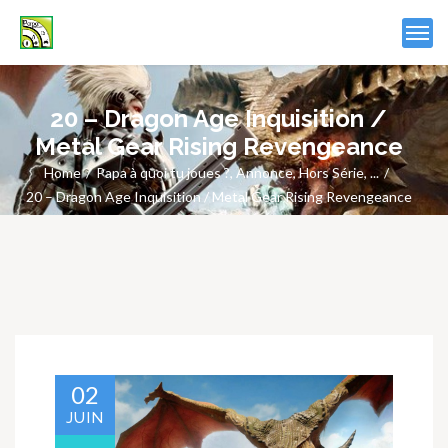
20 – Dragon Age Inquisition /
Metal Gear Rising Revengeance
Home
Papa à quoi tu joues ?
,
Annonce
,
Hors Série
, ...
20 – Dragon Age Inquisition / Metal Gear Rising Revengeance
02
JUIN