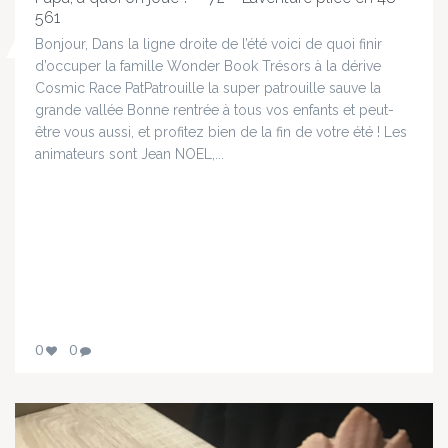
561
Bonjour, Dans la ligne droite de l’été voici de quoi finir
d’occuper la famille Wonder Book Trésors à la dérive
Cosmic Race PatPatrouille la super patrouille sauve la
grande vallée Bonne rentrée à tous vos enfants et peut-
être vous aussi, et profitez bien de la fin de votre été ! Les
animateurs sont Jean NOEL,...
0
0