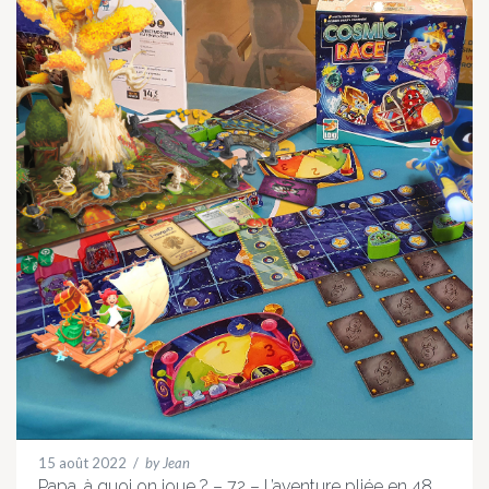
15 août 2022
/
by Jean
Papa, à quoi on joue ? – 72 – L’aventure pliée en 48