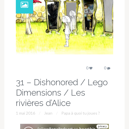
0
0
31 – Dishonored / Lego
Dimensions / Les
rivières d’Alice
1 mai 2016
Jean
Papa à quoi tu joues ?