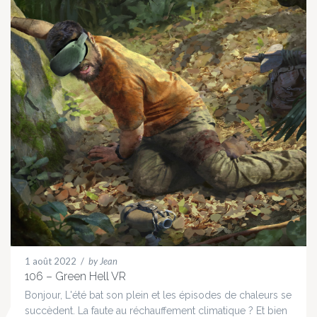
1 août 2022
/
by Jean
106 – Green Hell VR
Bonjour, L'été bat son plein et les épisodes de chaleurs se
succèdent. La faute au réchauffement climatique ? Et bien