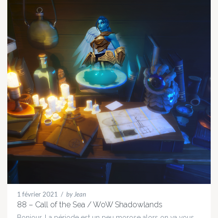
1 février 2021
/
by Jean
88 – Call of the Sea / WoW Shadowlands
Bonjour, La période est un peu morose alors on va vous