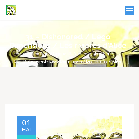
31 – Dishonored / Lego
Dimensions / Les rivières d’Alice
Home
Papa à quoi tu joues ?
,
Annonce
,
Hors Série
, ...
31 – Dishonored / Lego Dimensions / Les rivières d’Alice
01
MAI