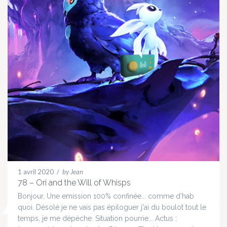
1 avril 2020
/
by Jean
78 – Ori and the Will of Whisps
Bonjour, Une emission 100% confinée... comme d'hab
quoi. Désolé je ne vais pas épiloguer j'ai du boulot tout le
temps, je me dépèche. Situation pourrie... Actus :