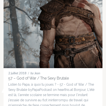
2 juillet 2018
/
by Jean
57 – God of War / The Sexy Brutale
Listen to Papa, à quoi tu joues ? - 57 - God of War / The
Sexy Brutale byPapaPodcast on hearthis.at Bonjour, L'été
est là, l'année scolaire se termine mais pour l'instant
j'essaie de survivre au flot ininterrompu de travail qui
m'empêche de faire correctement mon boulot de