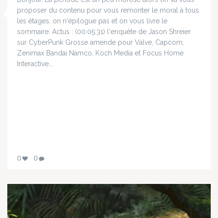
proposer du contenu pour vous remonter le moral à tous
les étages, on n'épilogue pas et on vous livre le
sommaire. Actus : (00:05:31) l'enquête de Jason Shreier
sur CyberPunk Grosse amende pour Valve, Capcom,
Zenimax Bandai Namco, Koch Media et Focus Home
Interactive...
0
0