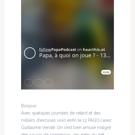
Bonjour,
Avec quelques journées de retard et des
milliers d’excuses voici enfin le 13 PAQOJ avec
Guillaume Vendé. On s’est bien amusé malgré
des soucis de connexion… les aléas du net…