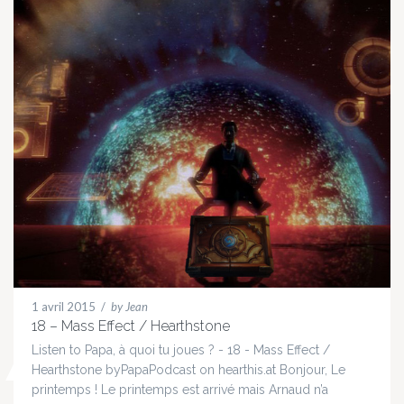
1 avril 2015
/
by Jean
18 – Mass Effect / Hearthstone
Listen to Papa, à quoi tu joues ? - 18 - Mass Effect /
Hearthstone byPapaPodcast on hearthis.at Bonjour, Le
printemps ! Le printemps est arrivé mais Arnaud n’a