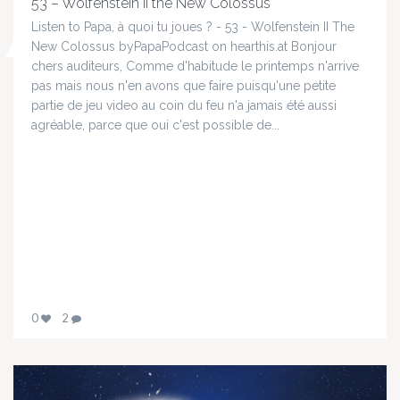
53 – Wolfenstein II the New Colossus
Listen to Papa, à quoi tu joues ? - 53 - Wolfenstein II The
New Colossus byPapaPodcast on hearthis.at Bonjour
chers auditeurs, Comme d'habitude le printemps n'arrive
pas mais nous n'en avons que faire puisqu'une petite
partie de jeu video au coin du feu n'a jamais été aussi
agréable, parce que oui c'est possible de...
0
2