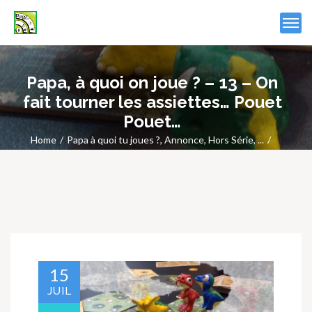
Papa, à quoi on joue ? – 13 – On
fait tourner les assiettes… Pouet
Pouet…
Home
Papa à quoi tu joues ?
,
Annonce
,
Hors Série
, ...
Papa, à quoi on joue ? – 13 – On fait tourner les assiettes…
Pouet Pouet…
15
JUIL