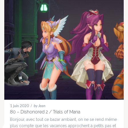
1 juin 2020
/
by Jean
80 – Dishonored 2 / Trials of Mana
Bonjour, avec tout ce bazar ambiant, on ne se rend même
plus compte que les vacances approchent à petits pas et