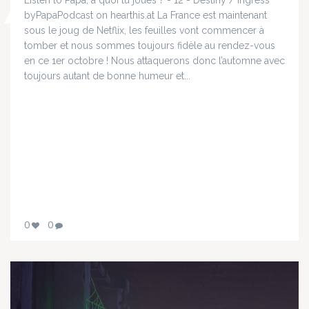
byPapaPodcast on hearthis.at La France est maintenant
sous le joug de Netflix, les feuilles vont commencer à
tomber et nous sommes toujours fidèle au rendez-vous
en ce 1er octobre ! Nous attaquerons donc l’automne avec
toujours autant de bonne humeur et...
0
0