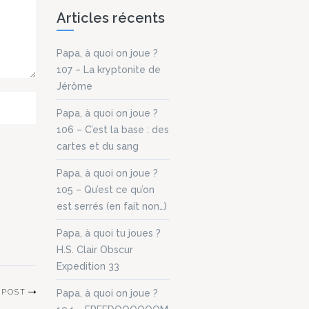
Articles récents
s
i
Papa, à quoi on joue ?
mme :
107 – La kryptonite de
] La
Jérôme
Papa, à quoi on joue ?
106 – C’est la base : des
cartes et du sang
Papa, à quoi on joue ?
105 – Qu’est ce qu’on
est serrés (en fait non…)
Papa, à quoi tu joues ?
H.S. Clair Obscur
Expedition 33
Papa, à quoi on joue ?
 POST