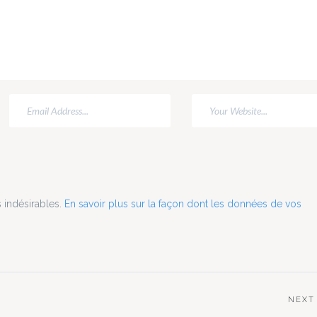
g monsters
bancal, mais je
droid(+ My
l'espère toujour
 monster...
intéressant. Voic
donc le progra
Actus : [00:05:14
grogne...
s indésirables.
En savoir plus sur la façon dont les données de vos
NEXT