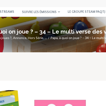
 STREAMS
LE GROUPE STEAM PAQTJ
SUIVRE LES ÉMISSIONS
uoi on joue ? – 34 – Le multi verse des 
u joues ?
,
Annonce
,
Hors Série
, ...
Papa, à quoi on joue ? – 34 – Le multi