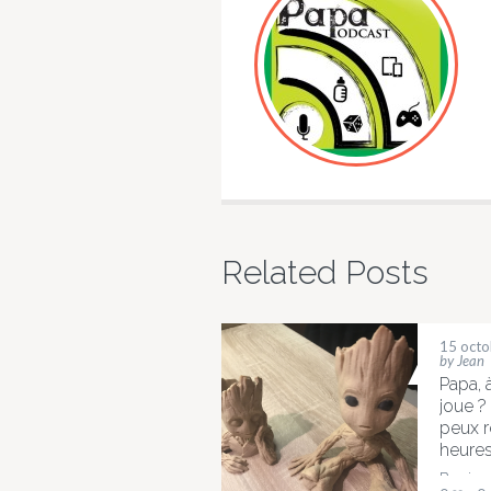
Related Posts
15 oct
by Jean
Papa, 
joue ?
peux r
heures
Bonjour