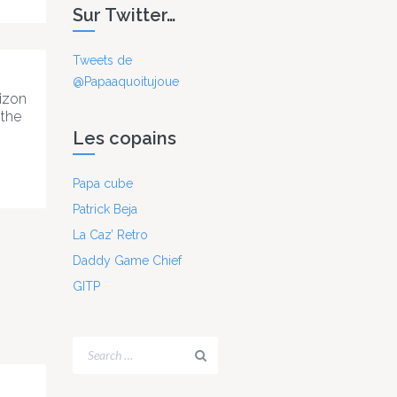
Sur Twitter…
ous
laire
Tweets de
@Papaaquoitujoue
ne
izon
 the
Les copains
ute
ns
Papa cube
t par
urs
Patrick Beja
 de
e :
La Caz’ Retro
 Un
te
Daddy Game Chief
ie
GITP
é en
le
eu