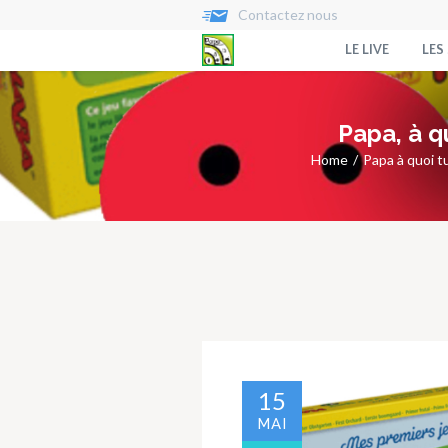
Contactez nous
LE LIVE
LES
Papa, à q
Home
Papa à quoi t
15
MAI