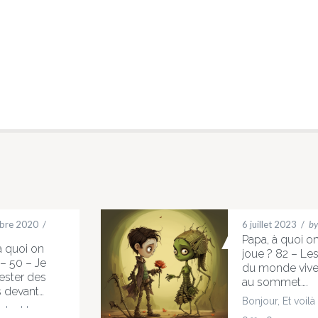
obre 2020
/
6 juillet 2023
/
by
Papa, à quoi o
à quoi on
joue ? 82 – Les
 – 50 – Je
du monde vive
ester des
au sommet….
 devant…
Bonjour, Et voilà 
 tout le
l'école est finie,