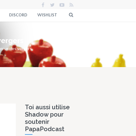
DISCORD
WISHLIST
vergers
 verse des vergers
Toi aussi utilise
Shadow pour
soutenir
PapaPodcast