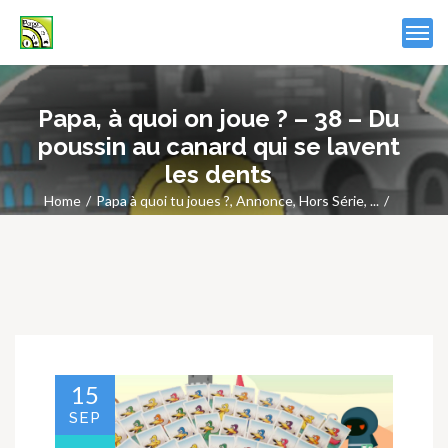
Papa, à quoi on joue ? – 38 – Du
poussin au canard qui se lavent
les dents
Home
Papa à quoi tu joues ?
,
Annonce
,
Hors Série
, ...
Papa, à quoi on joue ? – 38 – Du poussin au canard qui se lavent
les dents
15
SEP