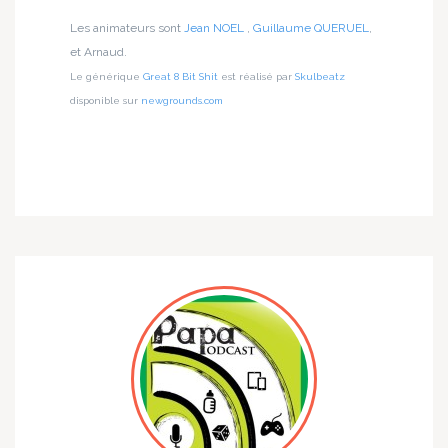
Les animateurs sont
Jean NOEL
,
Guillaume QUERUEL
,
et Arnaud.
Le générique
Great 8 Bit Shit
est réalisé par
Skulbeatz
disponible sur
newgrounds.com