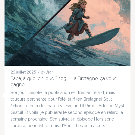
25 juillet 2025
/
by Jean
Papa, à quoi on joue ? 103 – La Bretagne, ça vous
gagne…
Bonjour, Désolé, la publication est très en retard, mais
touours pertinente pour l’été. surf (en Bretagne) Split
fiction Le coin des parents : Evoland II Rime : Add-on Myst
Gratuit Et voilà, je publierai le second épisode en retard la
semaine prochaine. S’en suivra un épisode Hors série
surprise pendant le mois d’Août… Les animateurs...