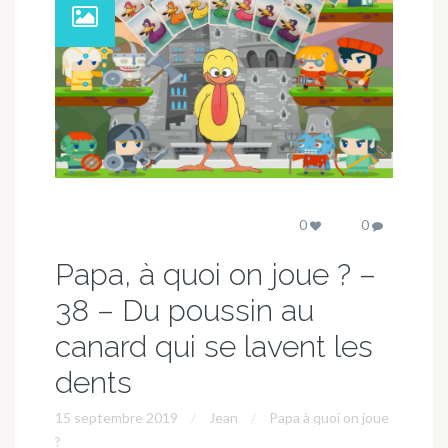
0
0
Papa, à quoi on joue ? –
38 – Du poussin au
canard qui se lavent les
dents
15 septembre 2019
Jean
Papa à quoi on joue
?