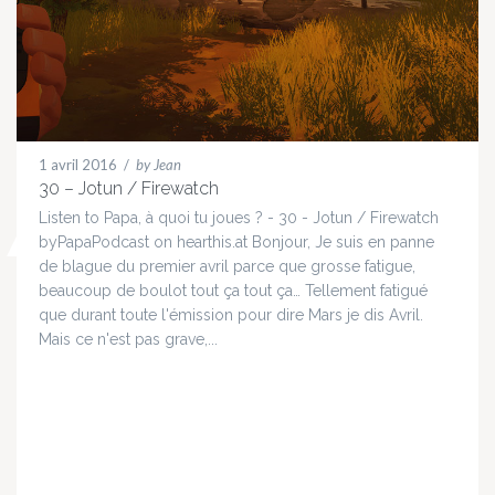
1 avril 2016
/
by Jean
30 – Jotun / Firewatch
Listen to Papa, à quoi tu joues ? - 30 - Jotun / Firewatch
byPapaPodcast on hearthis.at Bonjour, Je suis en panne
de blague du premier avril parce que grosse fatigue,
beaucoup de boulot tout ça tout ça… Tellement fatigué
que durant toute l'émission pour dire Mars je dis Avril.
Mais ce n'est pas grave,...