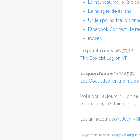
Le nouveau Mario Kart de
Le ravages de écrans
Un jeu porno Mario donne
Facebook Connect : le r
PowerZ
Le jeu du mois :
(01:55:31)
The Exorcist Legion VR
Et quoi d’autre ?
(02:05:56)
Les Goguettes (en trio mais à
Voilà pour aujourd’hui, on s
épique loin, très loin dans une
Les animateurs sont
Jean NO
Le générique c’est
Daddy’s Gaming
fai