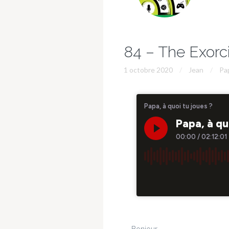
84 – The Exorc
1 octobre 2020
Jean
Pap
Bonjour,