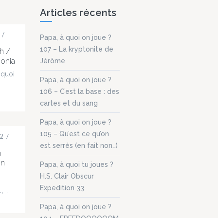
Articles récents
/
Papa, à quoi on joue ?
107 – La kryptonite de
h /
ponia
Jérôme
 quoi
Papa, à quoi on joue ?
106 – C’est la base : des
out 4
cartes et du sang
on
Papa, à quoi on joue ?
ur,
105 – Qu’est ce qu’on
2
/
 du
est serrés (en fait non…)
tu
n
 père
On
Papa, à quoi tu joues ?
 pas"
H.S. Clair Obscur
Expedition 33
ité
'ai
ante
Papa, à quoi on joue ?
 les
tion