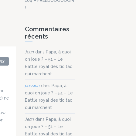
104 – FREEDOOOOOOM
ui
!
ard,
lez
ode
Commentaires
e. Ça
récents
s
coup.
Jean
dans
Papa, à quoi
hé
on joue ? – 51 – Le
PLY
Battle royal des tic tac
 Jean
qui marchent
passion
dans
Papa, à
 pu
8 Bit
quoi on joue ? – 51 – Le
e) ne
r...
Battle royal des tic tac
qui marchent
dow
Jean
dans
Papa, à quoi
on
on joue ? – 51 – Le
Battle royal des tic tac