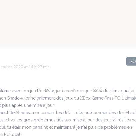
ire oublier vos
que ? Et bien il
bras et...
de ce numéro q
quotidien. Une
mps de se
arrive bien trop t
on ce mois-ci
 en phase avec
du coup vous al
 façon de faire
re. Ça tombe
avoir deux épis
 nous donnes
bien puisque
file à file presqu
s très très...
 de sujets
fera plein d'idée
é à la nature ce
pour Noël d'un 
 (et aussi à la
Lego City
olé mais c'est
Undercover Ma
RE
..
Akropolis Les
ctobre 2020 at 14 h 27 min
animateurs sont
NOEL, Arnaud et
Jérôme Le
lème avec ton jeu RockStar, je te confirme que 80% des jeux que j’ai
générique Great 
mon Shadow (principalement des jeux du XBox Game Pass PC Ultimat
Shit est réalisé pa
t plus après une mise à jour.
spect de Shadow concernant les délais des précommandes des Sha
tres, et vu les gros problèmes liés aux mise à jour des jeu, j’ai résilié m
é, tu étais mon parrain); et maintenant je n’ai plus de problèmes en
n PC local…