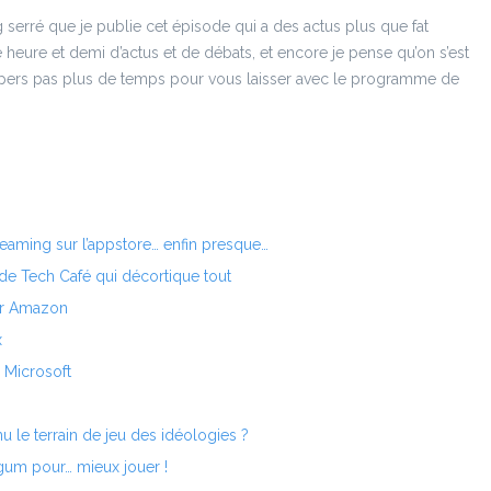
 serré que je publie cet épisode qui a des actus plus que fat
e heure et demi d’actus et de débats, et encore je pense qu’on s’est
 pers pas plus de temps pour vous laisser avec le programme de
treaming sur l’appstore… enfin presque…
 de Tech Café qui décortique tout
ar Amazon
x
 Microsoft
 le terrain de jeu des idéologies ?
gum pour… mieux jouer !