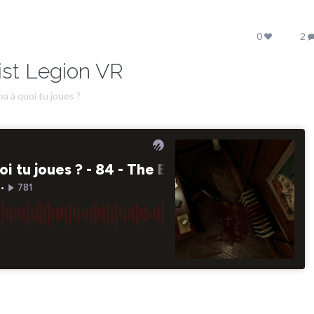
0
2
ist Legion VR
a à quoi tu joues ?