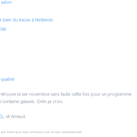
 salon
 bien du tracas à Nintendo
écap
 quatre)
e retrouve le 1er novembre sans faute cette fois pour un programme
 lointaine galaxie… Enfin je crois…
EL
, et Arnaud
t par Yuka que vous retrouvez sur le site yukaprod.com