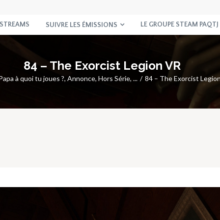
 STREAMS
LE GROUPE STEAM PAQTJ
SUIVRE LES ÉMISSIONS
84 – The Exorcist Legion VR
Papa à quoi tu joues ?
,
Annonce
,
Hors Série
, ...
84 – The Exorcist Legio