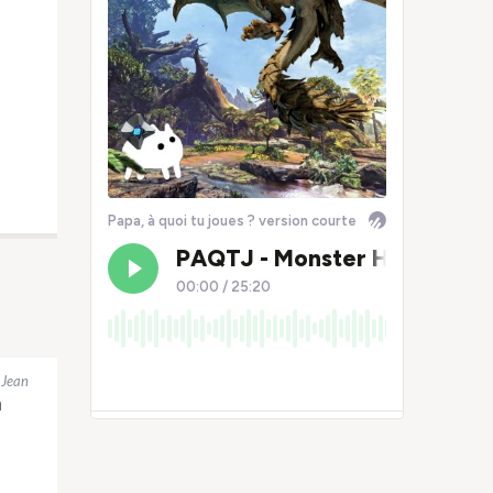
 Jean
n