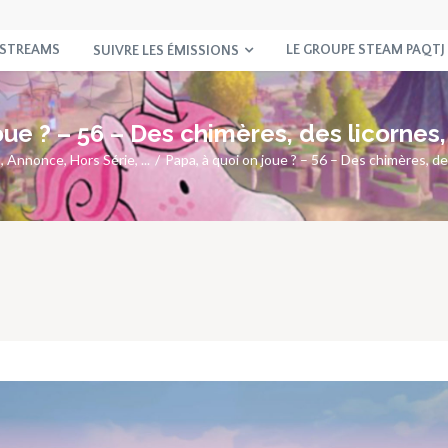
 STREAMS
LE GROUPE STEAM PAQTJ
SUIVRE LES ÉMISSIONS
oue ? – 56 – Des chimères, des licornes,
?
,
Annonce
,
Hors Série
, ...
Papa, à quoi on joue ? – 56 – Des chimères, des