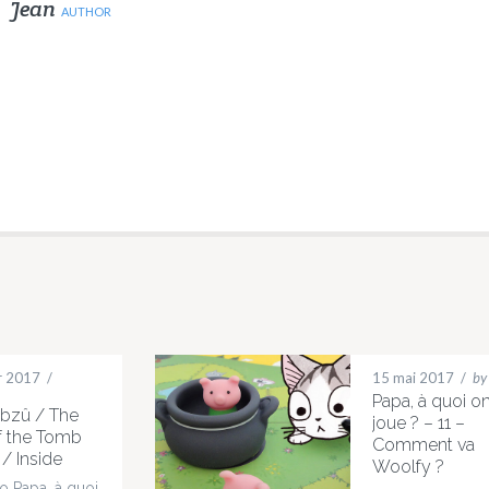
Jean
AUTHOR
er 2017
/
15 mai 2017
/
by
Papa, à quoi o
Abzû / The
joue ? – 11 –
f the Tomb
Comment va
 / Inside
Woolfy ?
to Papa, à quoi