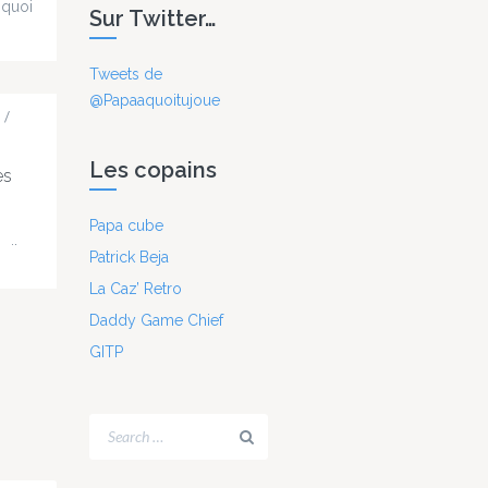
 quoi
Sur Twitter…
olfy
Tweets de
t on
@Papaaquoitujoue
ur, Et
/
 et
n de
Les copains
ne,
es
ent
quand
Papa cube
r
oite
Patrick Beja
rush
La Caz’ Retro
ure
ite
Daddy Game Chief
Ça
t
 en a
GITP
...
ci nos
riki
nts :