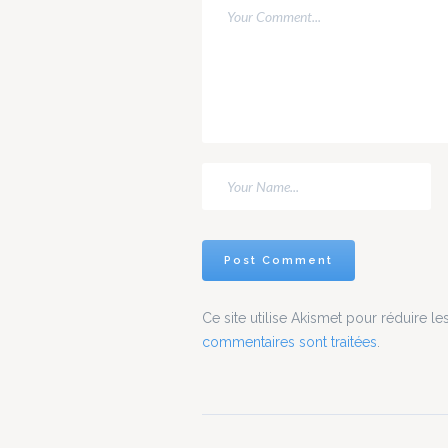
de cho
ci, j'es
nouvell
faire c
casque
jeu VR
pendant
Ce site utilise Akismet pour réduire le
commentaires sont traitées
.