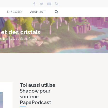
DISCORD
WISHLIST
 et des cristals
 licornes, et des cristals
Toi aussi utilise
Shadow pour
soutenir
PapaPodcast