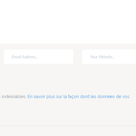
Le Grimoire d'El
se. Ce mois-
Sorceline Casqu
saie une
Open Swin Pro 
e fois de vous
sœurs Grémillet.
raquer pour un
 VR, avec un
 asymétrique
...
s indésirables.
En savoir plus sur la façon dont les données de vos