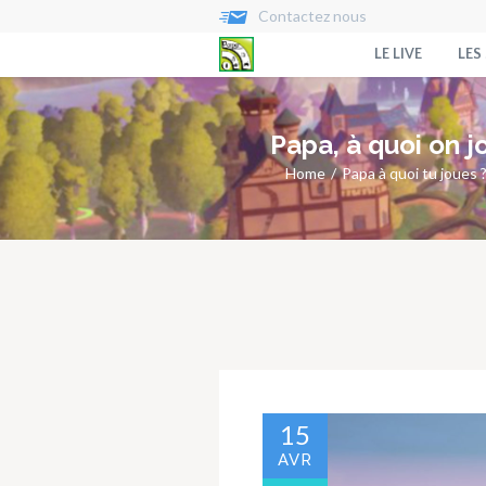
Contactez nous
LE LIVE
LES
Papa, à quoi on j
Home
Papa à quoi tu joues 
15
AVR