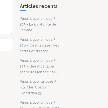
fie
Articles récents
e
Les
..
Papa, à quoi on joue ?
107 – La kryptonite de
Jérôme
Papa, à quoi on joue ?
106 – C’est la base : des
cartes et du sang
Papa, à quoi on joue ?
105 – Qu’est ce qu’on
est serrés (en fait non…)
Papa, à quoi tu joues ?
H.S. Clair Obscur
Expedition 33
Papa, à quoi on joue ?