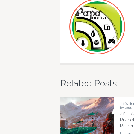
Related Posts
1 févri
by Jean
40 – 
Rise o
Raider
Listen 