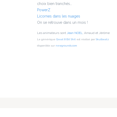
choix bien tranchés…
PowerZ
Licornes dans les nuages
On se retrouve dans un mois !
Les animateurs sont
Jean NOEL
, Arnaud et Jérôme
Le générique
Great 8 Bit Shit
est réalisé par
Skulbeatz
disponible sur
newgrounds.com