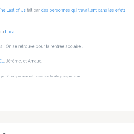
he Last of Us
fait par
des personnes qui travaillent dans les effets
ou
Luca
us ! On se retrouve pour la rentrée scolaire…
EL
, Jérôme, et Arnaud
t par Yuka que vous retrouvez sur le site yukaprod.com