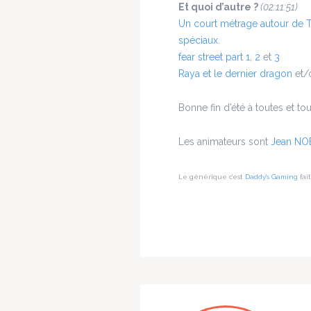
Et quoi d’autre ?
(02:11:51)
Un court métrage autour de T
spéciaux
.
fear street part 1
,
2
et
3
Raya et le dernier dragon
et/
Bonne fin d’été à toutes et to
Les animateurs sont
Jean NO
Le générique c’est
Daddy’s Gaming
fai