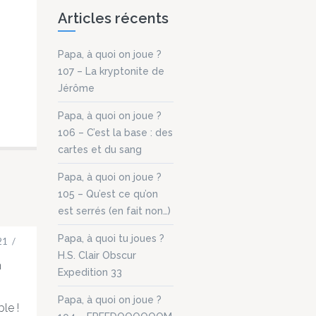
Articles récents
Papa, à quoi on joue ?
107 – La kryptonite de
Jérôme
Papa, à quoi on joue ?
106 – C’est la base : des
cartes et du sang
Papa, à quoi on joue ?
105 – Qu’est ce qu’on
est serrés (en fait non…)
Papa, à quoi tu joues ?
21
/
H.S. Clair Obscur
n
Expedition 33
Papa, à quoi on joue ?
ble !