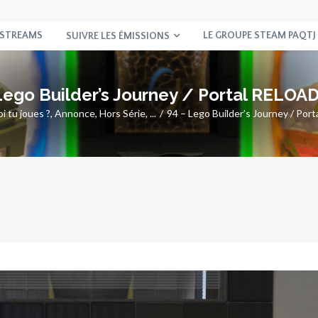
 STREAMS
LE GROUPE STEAM PAQTJ
SUIVRE LES ÉMISSIONS
Lego Builder’s Journey / Portal RELOA
i tu joues ?
,
Annonce
,
Hors Série
, ...
94 – Lego Builder’s Journey / Po