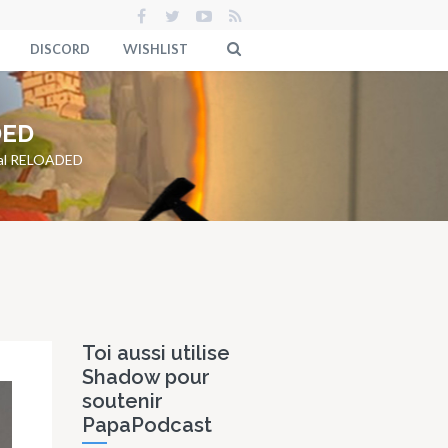
DISCORD
WISHLIST
DED
rtal RELOADED
Toi aussi utilise
Shadow pour
soutenir
PapaPodcast