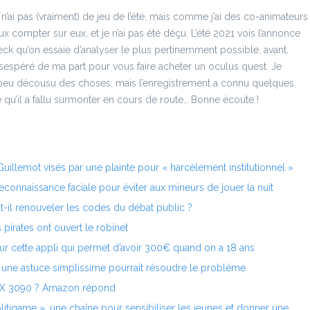
n’ai pas (vraiment) de jeu de l’été, mais comme j’ai des co-animateurs
ux compter sur eux, et je n’ai pas été déçu. L’été 2021 vois l’annonce
k qu’on essaie d’analyser le plus pertinemment possible, avant,
sespéré de ma part pour vous faire acheter un oculus quest. Je
 peu décousu des choses, mais l’enregistrement a connu quelques
qu’il a fallu surmonter en cours de route… Bonne écoute !
uillemot visés par une plainte pour « harcèlement institutionnel »
 reconnaissance faciale pour éviter aux mineurs de jouer la nuit
ut-il renouveler les codes du débat public ?
pirates ont ouvert le robinet
 sur cette appli qui permet d’avoir 300€ quand on a 18 ans
: une astuce simplissime pourrait résoudre le problème
TX 3090 ? Amazon répond
litigame », une chaîne pour sensibiliser les jeunes et donner une