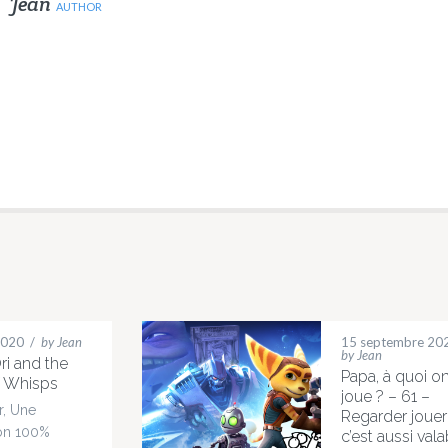
Jean
AUTHOR
 2020
/
by Jean
15 septembre 20
by Jean
ri and the
Papa, à quoi o
f Whisps
joue ? – 61 –
r, Une
Regarder jouer
on 100%
c’est aussi vala