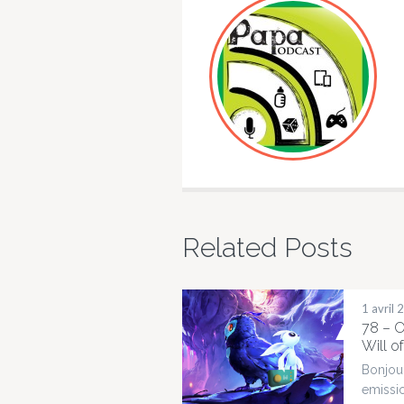
Related Posts
1 avril
78 – O
Will o
Bonjou
emissi