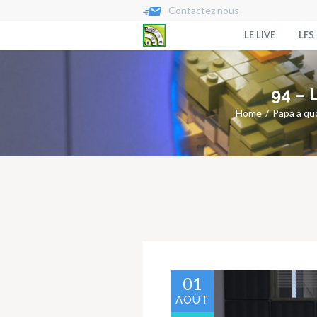
Contactez nous
LE LIVE
LES
94 – 
Home
Papa à quo
01
AOÛT