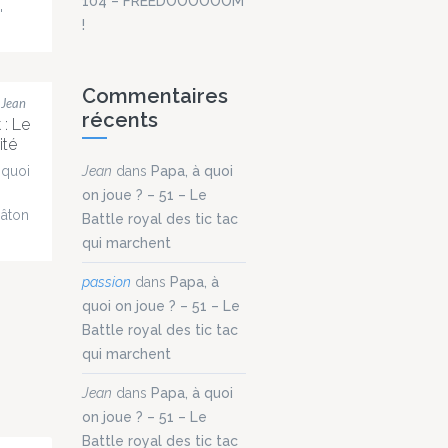
104 – FREEDOOOOOOM
re...
!
 cris
ée,
Commentaires
eries
 Jean
récents
 : Le
ité
..
 quoi
Jean
dans
Papa, à quoi
on joue ? – 51 – Le
Bâton
Battle royal des tic tac
 ?
qui marchent
ver
on
ur,
passion
dans
Papa, à
evenu
quoi on joue ? – 51 – Le
e
Battle royal des tic tac
ôt
dit
qui marchent
t
 on
Jean
dans
Papa, à quoi
ns
on joue ? – 51 – Le
Battle royal des tic tac