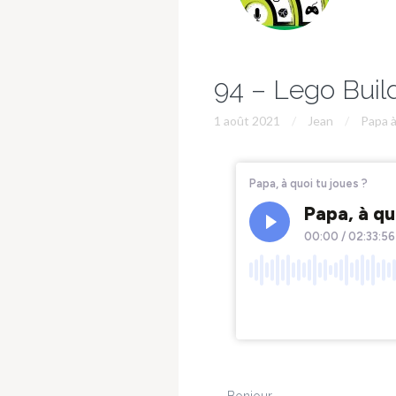
94 – Lego Buil
1 août 2021
Jean
Papa à
Bonjour,