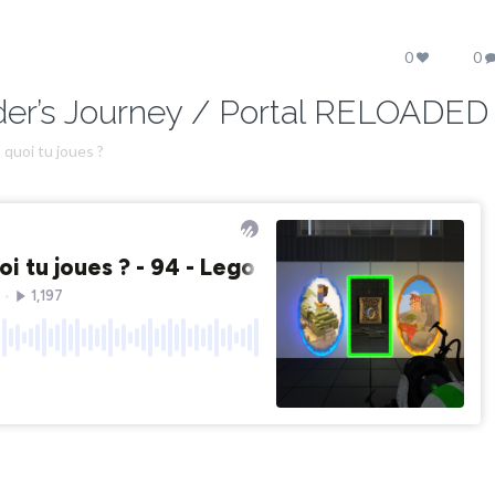
0
0
der’s Journey / Portal RELOADED
 quoi tu joues ?