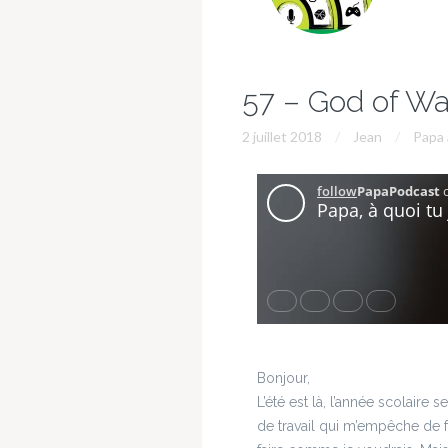
57 – God of Wa
2 juillet 2018
Jean
Papa 
Bonjour,
L’été est là, l’année scolaire 
de travail qui m’empêche de 