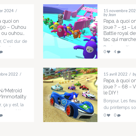
ier 2024
/
15 novembre 202
by Jean
à quoi on
Papa, à quoi o
 90 – Ouhou
joue ? – 51 – L
 ou ouhou…
Battle royal de
tac qui marche
, C'est dur de
Bonjour, voilà un
 le rythme
0
4
épisode en retar
ne année 2024
encore un. Ah je
ommence de
vous le dit, vive
e assez
mbre 2022
/
que le dernier né
15 avril 2022
/
b
que pour moi,
Papa, à quoi o
un peu plus
impression de
joue ? – 68 – V
indépendant po
cer à revivre
/Metroid
le DIY !
permettre plus 
émices de
/Immortality
souplesse... Voic
Bonjour, Les fle
On va garder
, ça y est, la
programme du j
du printemps so
et voir le
e ère est là.
Insecte en folie 
et nos
 en famille
0
0
ns avec vous
€ Fall Guys 19,9
recommandatio
e programme
e même
Minecraft A dans
jeux en famille a
ois-ci :
 qui s'est
mois avec Jérô
Pas besoin de ch
a Eila et