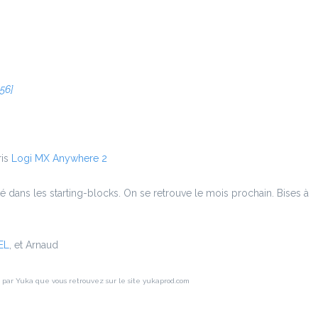
:56]
ris
Logi MX Anywhere 2
 dans les starting-blocks. On se retrouve le mois prochain. Bises à
EL
, et Arnaud
t par Yuka que vous retrouvez sur le site yukaprod.com