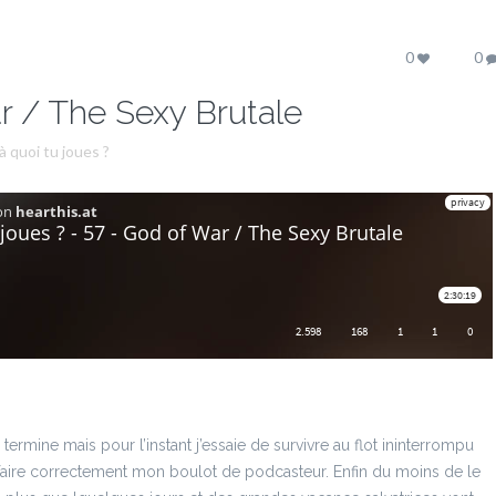
0
0
r / The Sexy Brutale
à quoi tu joues ?
se termine mais pour l’instant j’essaie de survivre au flot ininterrompu
faire correctement mon boulot de podcasteur. Enfin du moins de le