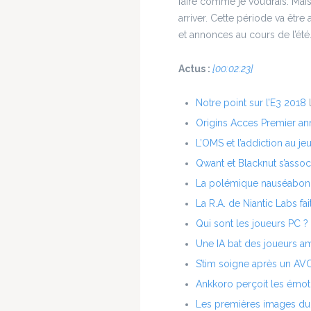
faire comme je voudrais. Mais
arriver. Cette période va êtr
et annonces au cours de l’été
Actus :
[00:02:23]
Notre point sur l’E3 2018
Origins Acces Premier a
L’OMS et l’addiction au je
Qwant et Blacknut s’assoc
La polémique nauséabond
La R.A. de Niantic Labs fait
Qui sont les joueurs PC ?
Une IA bat des joueurs a
S’tim soigne après un AV
Ankkoro perçoit les émot
Les premières images d