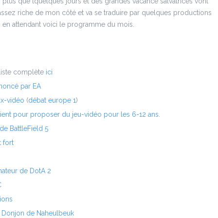
 plus que lquelques jours et des grandes vacance salvatrices vont
e assez riche de mon côté et va se traduire par quelques productions
. en attendant voici le programme du mois.
liste complète
ici
nnoncé par EA
ux-vidéo
(
débat europe 1
)
ient pour proposer du jeu-vidéo pour les 6-12 ans.
e BattleField 5
 fort
mateur de DotA 2
C
ions
u Donjon de Naheulbeuk