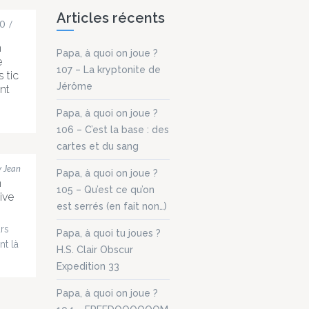
Articles récents
0
/
n
Papa, à quoi on joue ?
e
107 – La kryptonite de
s tic
Jérôme
nt
Papa, à quoi on joue ?
d,
106 – C’est la base : des
cartes et du sang
ment
 soit
y Jean
Papa, à quoi on joue ?
n
105 – Qu’est ce qu’on
ive
ur
est serrés (en fait non…)
de
i le
urs
Papa, à quoi tu joues ?
our
nt là
H.S. Clair Obscur
9,99
Expedition 33
9 €
ns de
 un
ussi.
Papa, à quoi on joue ?
me
oisir