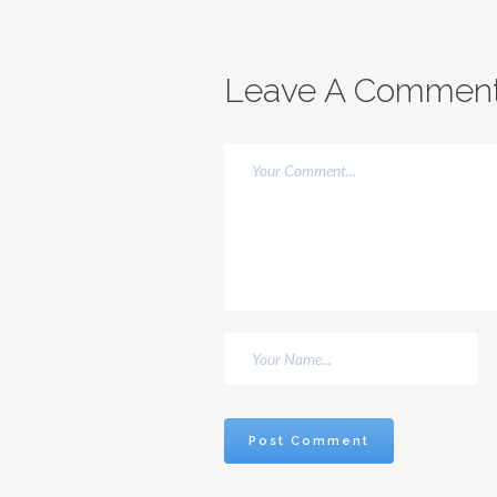
étoffé a
l’éclat 
temps.
montagn
nouvell
Leave A Commen
veut di
comme
d'une 
dès le
numéro
les cœu
qu'on f
avec tro