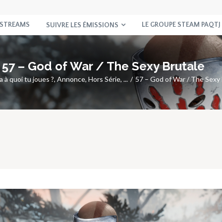
 STREAMS
LE GROUPE STEAM PAQTJ
SUIVRE LES ÉMISSIONS
57 – God of War / The Sexy Brutale
 à quoi tu joues ?
,
Annonce
,
Hors Série
, ...
57 – God of War / The Sexy 