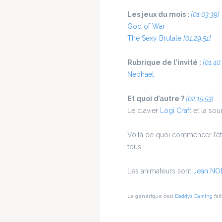
Les jeux du mois :
[01:03:39]
God of War
The Sexy Brutale
[01:29:51]
Rubrique de l’invité :
[01:40
Nephael
Et quoi d’autre ?
[02:15:53]
Le clavier
Logi Craft
et la sou
Voilà de quoi commencer l’été
tous !
Les animateurs sont
Jean NO
Le générique c’est
Daddy’s Gaming
fai