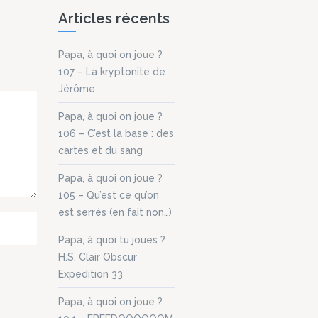
 Jean
 et
Articles récents
, Le
n de
8 Bit
ne,
Papa, à quoi on joue ?
r...
ent
quand
107 – La kryptonite de
r
Jérôme
Papa, à quoi on joue ?
ure
106 – C’est la base : des
t
cartes et du sang
...
Papa, à quoi on joue ?
105 – Qu’est ce qu’on
est serrés (en fait non…)
Papa, à quoi tu joues ?
H.S. Clair Obscur
Expedition 33
Papa, à quoi on joue ?