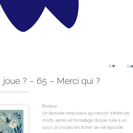
0
0
 joue ? – 65 – Merci qui ?
 à quoi on joue ?
Bonjour,
Un épisode miraculeux qui ressort d’entre les
morts. après un formatage disque suite à un
souci, je croyais les fichier de cet épisode