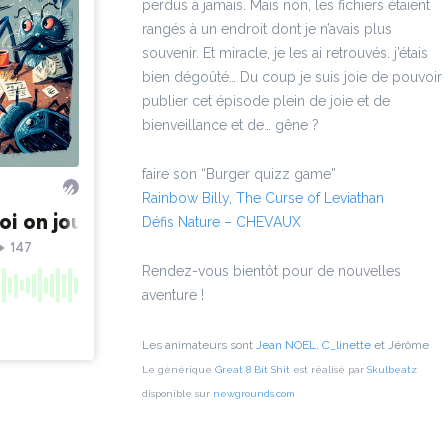
perdus à jamais. Mais non, les fichiers étaient
rangés à un endroit dont je n’avais plus
souvenir. Et miracle, je les ai retrouvés. j’étais
bien dégoûté… Du coup je suis joie de pouvoir
publier cet épisode plein de joie et de
bienveillance et de… gêne ?
faire son “Burger quizz game”
Rainbow Billy, The Curse of Leviathan
Défis Nature – CHEVAUX
Rendez-vous bientôt pour de nouvelles
aventure !
Les animateurs sont
Jean NOEL
,
C_linette
et Jérôme
Le générique
Great 8 Bit Shit
est réalisé par
Skulbeatz
disponible sur
newgrounds.com