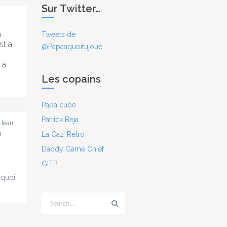
Sur Twitter…
n
Tweets de
st à
@Papaaquoitujoue
 à
Les copains
de
tin ?
Papa cube
ûr
Patrick Beja
 Jean
n
La Caz’ Retro
rt !
Daddy Game Chief
tôt
GITP
amme
 quoi
hems
dez-
olfy
t on
ur, Et