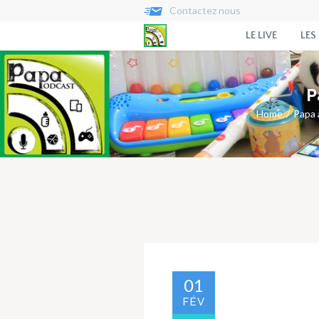
Contactez nous
LE LIVE
LES
P
Home
Papa 
01
FÉV