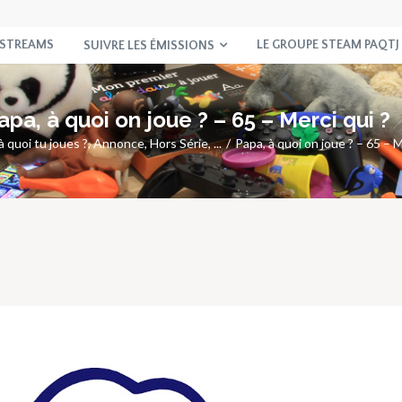
 STREAMS
LE GROUPE STEAM PAQTJ
SUIVRE LES ÉMISSIONS
apa, à quoi on joue ? – 65 – Merci qui ?
à quoi tu joues ?
,
Annonce
,
Hors Série
, ...
Papa, à quoi on joue ? – 65 – M